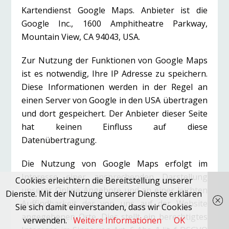
Kartendienst Google Maps. Anbieter ist die
Google Inc., 1600 Amphitheatre Parkway,
Mountain View, CA 94043, USA.
Zur Nutzung der Funktionen von Google Maps
ist es notwendig, Ihre IP Adresse zu speichern.
Diese Informationen werden in der Regel an
einen Server von Google in den USA übertragen
und dort gespeichert. Der Anbieter dieser Seite
hat keinen Einfluss auf diese
Datenübertragung.
Die Nutzung von Google Maps erfolgt im
Interesse einer ansprechenden Darstellung
Cookies erleichtern die Bereitstellung unserer
unserer Online-Angebote und an einer leichten
Dienste. Mit der Nutzung unserer Dienste erklären
Auffindbarkeit der von uns auf der Website
Sie sich damit einverstanden, dass wir Cookies
angegebenen Orte. Dies stellt ein berechtigtes
verwenden.
Weitere Informationen
OK